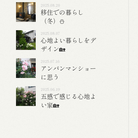
2025.08.20
移住での暮らし
（冬）⛄
2025.08.07
心地よい暮らしをデ
ザイン🏡
2025.07.16
アンパンマンショー
に思う
2025.06.19
五感で感じる心地よ
い家🏡