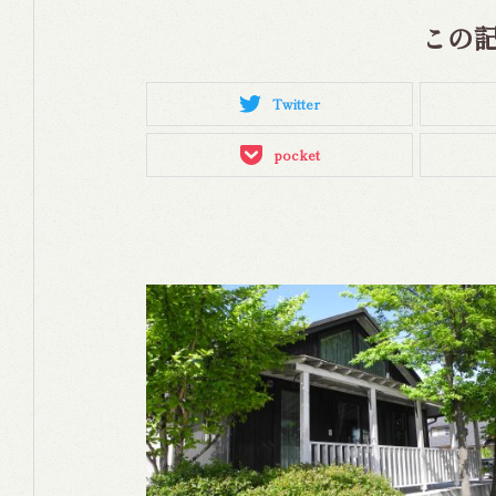
この
Twitter
pocket